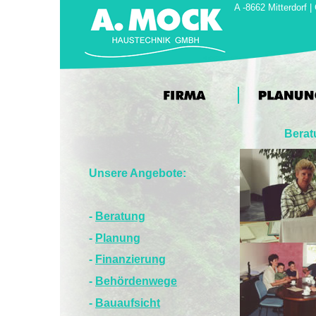
A -8662 Mitterdorf |
Berat
Unsere Angebote:
-
Beratung
-
Planung
-
Finanzierung
-
Behördenwege
-
Bauaufsicht